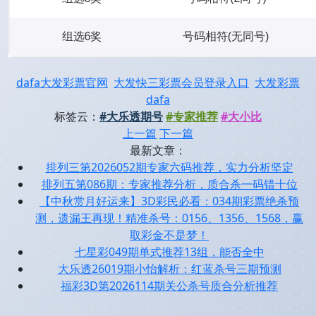
dafa大发彩票官网
大发快三彩票会员登录入口
大发彩票
dafa
标签云：
#大乐透期号
#专家推荐
#大小比
上一篇
下一篇
最新文章：
排列三第2026052期专家六码推荐，实力分析坚定
排列五第086期：专家推荐分析，质合杀一码错十位
【中秋赏月好运来】3D彩民必看：034期彩票绝杀预
测，遗漏王再现！精准杀号：0156、1356、1568，赢
取彩金不是梦！
七星彩049期单式推荐13组，能否全中
大乐透26019期小怡解析：红蓝杀号三期预测
福彩3D第2026114期关公杀号质合分析推荐