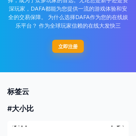
择，成为了众多玩家的首选。无论您是新手还是资
深玩家，DAFA都能为您提供一流的游戏体验和安
全的交易保障。 为什么选择DAFA作为您的在线娱
乐平台？ 作为全球玩家信赖的在线大发快三
立即注册
标签云
#大小比