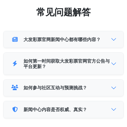
常见问题解答
大发彩票官网新闻中心都有哪些内容？
如何第一时间获取大发彩票官网官方公告与
平台更新？
如何参与社区互动与预测挑战？
新闻中心内容是否权威、真实？