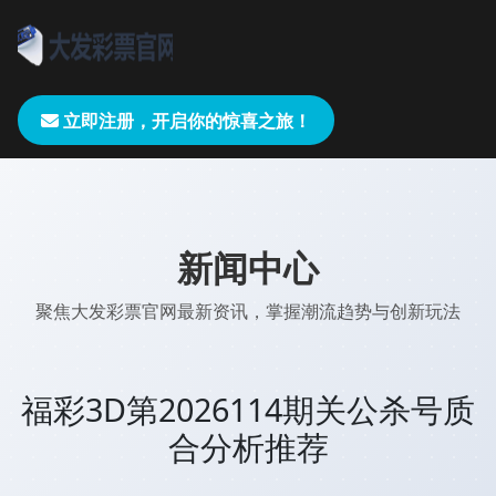
立即注册，开启你的惊喜之旅！
新闻中心
聚焦大发彩票官网最新资讯，掌握潮流趋势与创新玩法
福彩3D第2026114期关公杀号质
合分析推荐