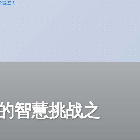
容错过！
你的智慧挑战之