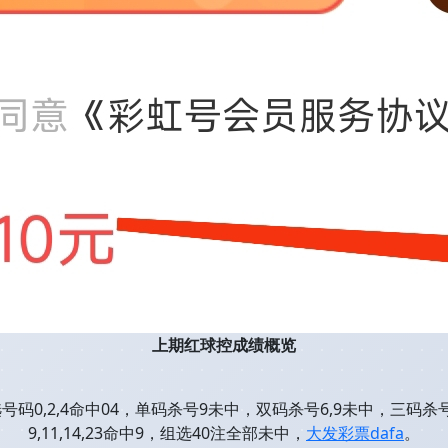
上期红球控成绩概览
号码0,2,4命中04，单码杀号9未中，双码杀号6,9未中，三码杀号
9,11,14,23命中9，组选40注全部未中，
大发彩票dafa
。