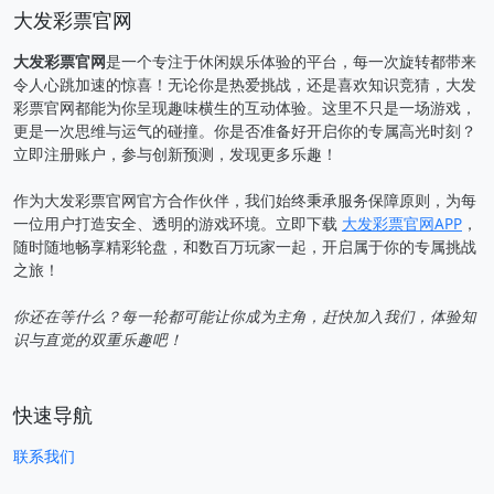
大发彩票官网
大发彩票官网
是一个专注于休闲娱乐体验的平台，每一次旋转都带来
令人心跳加速的惊喜！无论你是热爱挑战，还是喜欢知识竞猜，大发
彩票官网都能为你呈现趣味横生的互动体验。这里不只是一场游戏，
更是一次思维与运气的碰撞。你是否准备好开启你的专属高光时刻？
立即注册账户，参与创新预测，发现更多乐趣！
作为大发彩票官网官方合作伙伴，我们始终秉承服务保障原则，为每
一位用户打造安全、透明的游戏环境。立即下载
大发彩票官网APP
，
随时随地畅享精彩轮盘，和数百万玩家一起，开启属于你的专属挑战
之旅！
你还在等什么？每一轮都可能让你成为主角，赶快加入我们，体验知
识与直觉的双重乐趣吧！
快速导航
联系我们