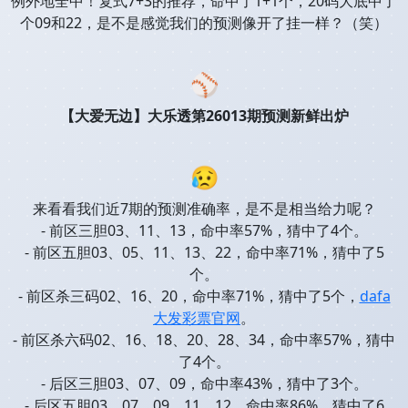
例外地全中！复式7+3的推荐，命中了1+1个，20码大底中了
个09和22，是不是感觉我们的预测像开了挂一样？（笑）
⚾
【大爱无边】大乐透第26013期预测新鲜出炉
😥
来看看我们近7期的预测准确率，是不是相当给力呢？
- 前区三胆03、11、13，命中率57%，猜中了4个。
- 前区五胆03、05、11、13、22，命中率71%，猜中了5
个。
- 前区杀三码02、16、20，命中率71%，猜中了5个，
dafa
大发彩票官网
。
- 前区杀六码02、16、18、20、28、34，命中率57%，猜中
了4个。
- 后区三胆03、07、09，命中率43%，猜中了3个。
- 后区五胆03、07、09、11、12，命中率86%，猜中了6