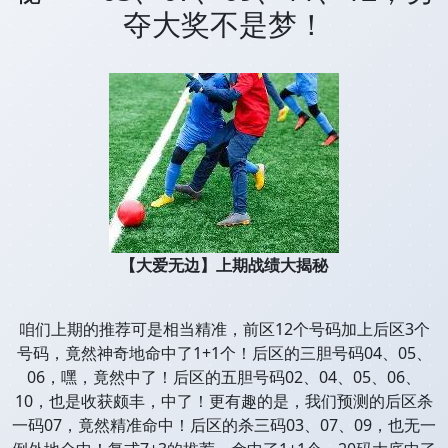
夺大奖不是梦！
【大爱无边】上期战绩大揭秘
咱们上期的推荐可是相当精准，前区12个号码加上后区3个
号码，竟然神奇地命中了1+1个！后区的三胆号码04、05、
06，嘿，竟然中了！后区的五胆号码02、04、05、06、
10，也是收获颇丰，中了！更有趣的是，我们预测的后区杀
一码07，竟然精准命中！后区的杀三码03、07、09，也无一