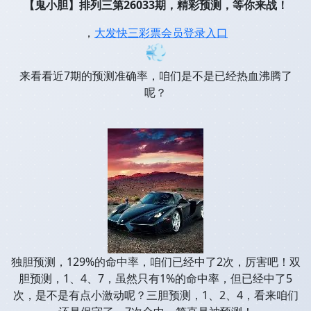
【鬼小胆】排列三第26033期，精彩预测，等你来战！
，
大发快三彩票会员登录入口
💨
来看看近7期的预测准确率，咱们是不是已经热血沸腾了
呢？
独胆预测，129%的命中率，咱们已经中了2次，厉害吧！双
胆预测，1、4、7，虽然只有1%的命中率，但已经中了5
次，是不是有点小激动呢？三胆预测，1、2、4，看来咱们