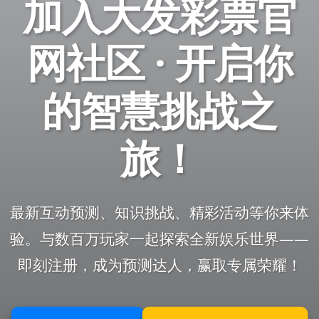
加入大发彩票官
网社区 · 开启你
的智慧挑战之
旅！
最新互动预测、知识挑战、精彩活动等你来体
验。与数百万玩家一起探索全新娱乐世界——
即刻注册，成为预测达人，赢取专属荣耀！