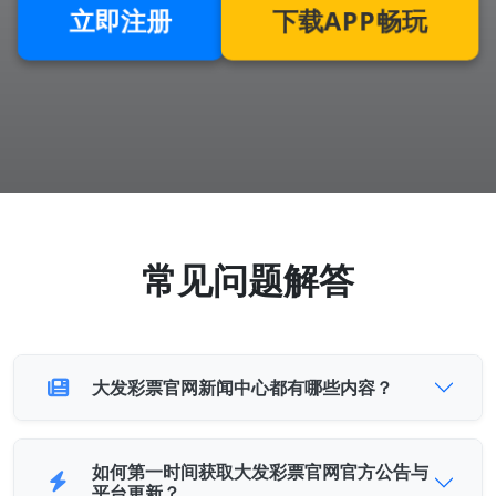
立即注册
下载APP畅玩
常见问题解答
大发彩票官网新闻中心都有哪些内容？
如何第一时间获取大发彩票官网官方公告与
平台更新？