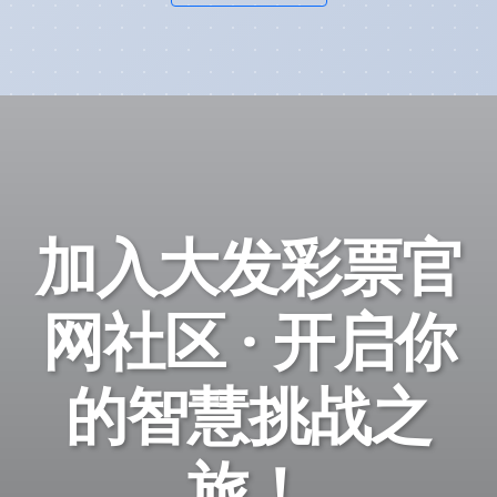
加入大发彩票官
网社区 · 开启你
的智慧挑战之
旅！