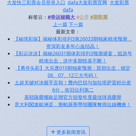
大发快三彩票会员登录入口
dafa大发彩票官网
大发彩票
dafa
标签云：
#幸运秘籍大
#公开
#期彩票
上一篇
下一篇
最新文章：
【秘境彩探】揭秘体彩排列3第26033期独家精准预测，
资深彩友多年心血结晶！
【彩运连连】揭秘26031期体彩排列3预测盛宴，组选号
精准出击，连中多期惊喜不断！
【勇夺头彩】大乐透010期独家预测：双胆出击，锁定
06、07、12三大号码！
土超关键对决握手言和！费内巴切与加拉塔萨雷积分差
6分，依旧位列第二
基耶薩榮獲歐足聯官方頒發年度最佳球員榮譽
意大利闖進歐洲盃，斯帕萊蒂帶領團隊奪得出線機會！
更多新闻资讯