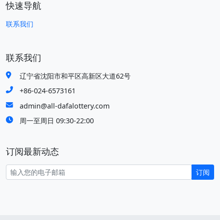
快速导航
联系我们
联系我们
辽宁省沈阳市和平区高新区大道62号
+86-024-6573161
admin@all-dafalottery.com
周一至周日 09:30-22:00
订阅最新动态
订阅