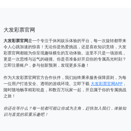
大发彩票官网
大发彩票官网
是一个专注于休闲娱乐体验的平台，每一次旋转都带来
令人心跳加速的惊喜！无论你是热爱挑战，还是喜欢知识竞猜，大发
彩票官网都能为你呈现趣味横生的互动体验。这里不只是一场游戏，
更是一次思维与运气的碰撞。你是否准备好开启你的专属高光时刻？
立即注册账户，参与创新预测，发现更多乐趣！
作为大发彩票官网官方合作伙伴，我们始终秉承服务保障原则，为每
一位用户打造安全、透明的游戏环境。立即下载
大发彩票官网APP
，
随时随地畅享精彩轮盘，和数百万玩家一起，开启属于你的专属挑战
之旅！
你还在等什么？每一轮都可能让你成为主角，赶快加入我们，体验知
识与直觉的双重乐趣吧！