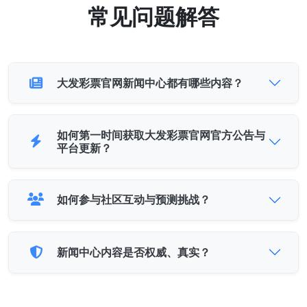
常见问题解答
大发彩票官网新闻中心都有哪些内容？
如何第一时间获取大发彩票官网官方公告与
平台更新？
如何参与社区互动与预测挑战？
新闻中心内容是否权威、真实？