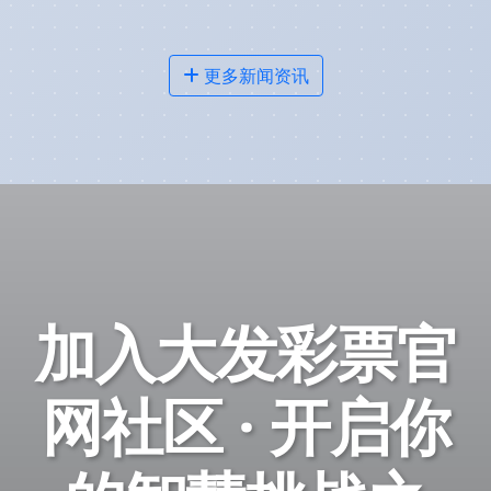
更多新闻资讯
加入大发彩票官
网社区 · 开启你