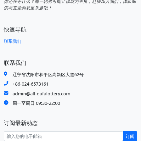
你还在等什么？每一轮都可能让你成为主角，赶快加入我们，体验知
识与直觉的双重乐趣吧！
快速导航
联系我们
联系我们
辽宁省沈阳市和平区高新区大道62号
+86-024-6573161
admin@all-dafalottery.com
周一至周日 09:30-22:00
订阅最新动态
订阅