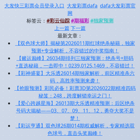
大发快三彩票会员登录入口
大发彩票dafa
dafa大发彩票官
网
标签云：
#彩云仙踪
#期福彩
#独家预测
上一篇
下一篇
最新文章：
【双色球大师】揭秘第2026011期红球绝杀秘籍，独家
预测+专业解析，不容错过的中奖指南！
【赌运巅峰】26034期排列三独家预测：绝杀号+胆码
+直选秘籍，一击即中！0239,0125,1469，不容错过！
【彩神盛宴】大乐透26014期独家解析，前区精准杀六
码，高胜率预测来袭！
【抢眼预测】彩民必备！彩票3D第2026022期精准四码
秘笈：248，跨度解锁幸运之门！
【爱心跨越星海】26013期大乐透精准预测：后区绝杀
号码大揭秘——03、07、09、11、12，勇夺大奖不是
梦！
【彩运亨通】双色球26期014期权威解析，专家精选双
色球号，直击头奖巅峰！