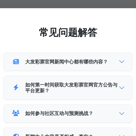
常见问题解答
大发彩票官网新闻中心都有哪些内容？
如何第一时间获取大发彩票官网官方公告与
平台更新？
如何参与社区互动与预测挑战？