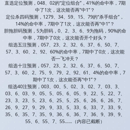
直选定位预测，048、02的“定位组合”，41%的命中率，7期
中了1次，这次能否再“中1”？
定位杀四码预测，1279、34、59、15、79的“杀手组合”，
14%的命中率，7期中了1次，这次能否再“中1”？
胆拖胆码预测，5为胆码，0、2、3、6、9为拖码，90%的命
中率，7期中了0次，这次能否开个好头？
组选五注预测，057、23、2、32、6、37、6、50、7、
57、3、60、2、92、60%的命中率，7期中了0次，这次能
否一飞冲天？
组选十注预测，057、23、2、32、6、37、6、50、7、
57、3、60、2、75、9、79、2、92、61、4%的命中率，7
期中了1次，这次能否再“中1”？
组选40注预测，003、00、5、02、3、02、7、03、3、
03、6、03、9、05、5、05、6、05、9、22、5、22、7、
23、3、23、5、23、6、25、5、25、6、26、6、26、7、
26、9、27、9、29、9、33、5、33、6、33、7、33、9、
35、6、35、7、35、9、36、6、36、7、36、9、39、9、
55、6、55、7、55……（内容已截断）