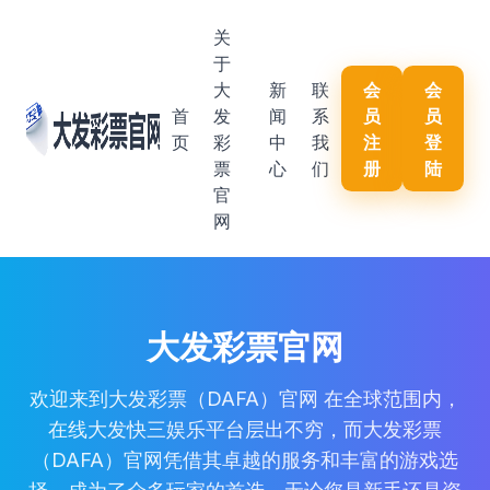
关
于
大
新
联
会
会
首
发
闻
系
员
员
页
彩
中
我
注
登
票
心
们
册
陆
官
网
大发彩票官网
欢迎来到大发彩票（DAFA）官网 在全球范围内，
在线大发快三娱乐平台层出不穷，而大发彩票
（DAFA）官网凭借其卓越的服务和丰富的游戏选