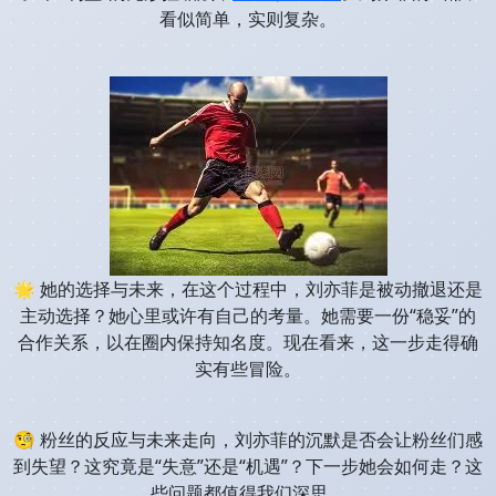
看似简单，实则复杂。
🌟 她的选择与未来，在这个过程中，刘亦菲是被动撤退还是
主动选择？她心里或许有自己的考量。她需要一份“稳妥”的
合作关系，以在圈内保持知名度。现在看来，这一步走得确
实有些冒险。
🧐 粉丝的反应与未来走向，刘亦菲的沉默是否会让粉丝们感
到失望？这究竟是“失意”还是“机遇”？下一步她会如何走？这
些问题都值得我们深思。