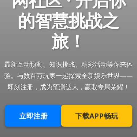
的智慧挑战之
旅！
最新互动预测、知识挑战、精彩活动等你来体
验。与数百万玩家一起探索全新娱乐世界——
即刻注册，成为预测达人，赢取专属荣耀！
立即注册
下载APP畅玩