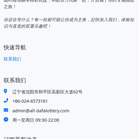
之旅！
你还在等什么？每一轮都可能让你成为主角，赶快加入我们，体验知
识与直觉的双重乐趣吧！
快速导航
联系我们
联系我们
辽宁省沈阳市和平区高新区大道62号
+86-024-6573161
admin@all-dafalottery.com
周一至周日 09:30-22:00