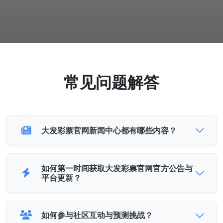
常见问题解答
大发彩票官网新闻中心都有哪些内容？
如何第一时间获取大发彩票官网官方公告与
平台更新？
如何参与社区互动与预测挑战？