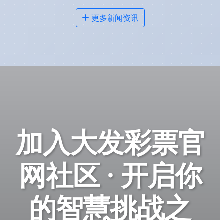
更多新闻资讯
加入大发彩票官
网社区 · 开启你
的智慧挑战之