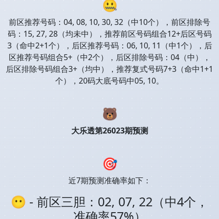
🤐
前区推荐号码：04, 08, 10, 30, 32（中10个），前区排除号
码：15, 27, 28（均未中），推荐前区号码组合12+后区号码
3（命中2+1个），后区推荐号码：06, 10, 11（中1个），后
区推荐号码组合5+（中2个），后区排除号码：04（中），
后区排除号码组合3+（均中），推荐复式号码7+3（命中1+1
个），20码大底号码中05, 10。
🐻
大乐透第26023期预测
🎯
近7期预测准确率如下：
😶 - 前区三胆：02, 07, 22（中4个，
准确率57%）