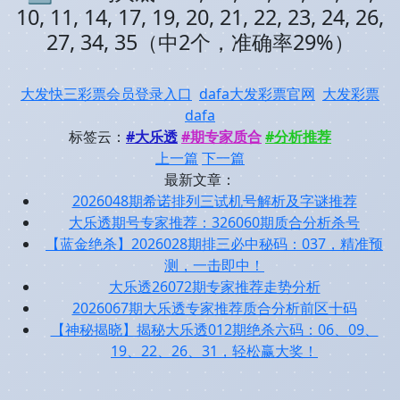
10, 11, 14, 17, 19, 20, 21, 22, 23, 24, 26,
27, 34, 35（中2个，准确率29%）
大发快三彩票会员登录入口
dafa大发彩票官网
大发彩票
dafa
标签云：
#大乐透
#期专家质合
#分析推荐
上一篇
下一篇
最新文章：
2026048期希诺排列三试机号解析及字谜推荐
大乐透期号专家推荐：326060期质合分析杀号
【蓝金绝杀】2026028期排三必中秘码：037，精准预
测，一击即中！
大乐透26072期专家推荐走势分析
2026067期大乐透专家推荐质合分析前区十码
【神秘揭晓】揭秘大乐透012期绝杀六码：06、09、
19、22、26、31，轻松赢大奖！