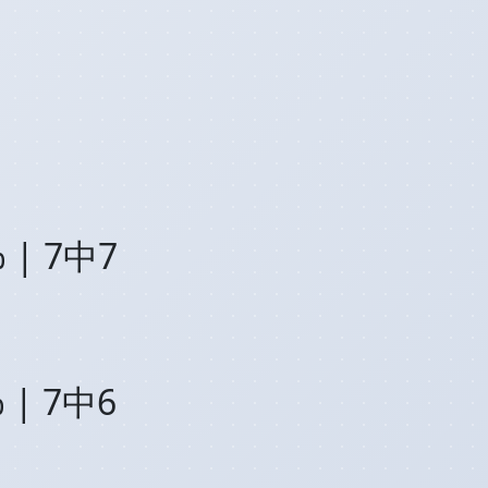
| 7中7
| 7中6