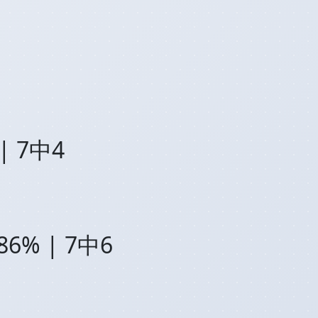
| 7中4
6% | 7中6