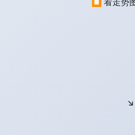
⏹️ 看走势图
↘