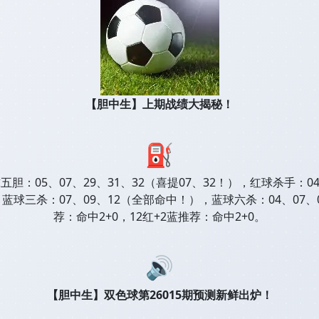
【胆中生】上期战绩大揭秘！
⛽
五胆：05、07、29、31、32（喜提07、32！），红球杀手：
球三杀：07、09、12（全部命中！），蓝球六杀：04、07、09
荐：命中2+0，12红+2蓝推荐：命中2+0。
🔊
【胆中生】双色球第26015期预测新鲜出炉！