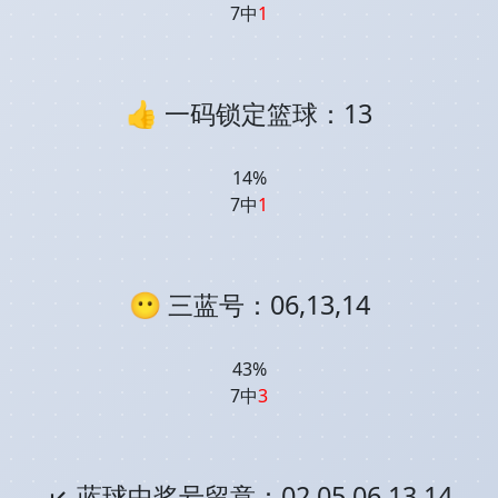
7中
1
👍 一码锁定篮球：13
14%
7中
1
😶 三蓝号：06,13,14
43%
7中
3
↙️ 蓝球中奖号留意：02,05,06,13,14