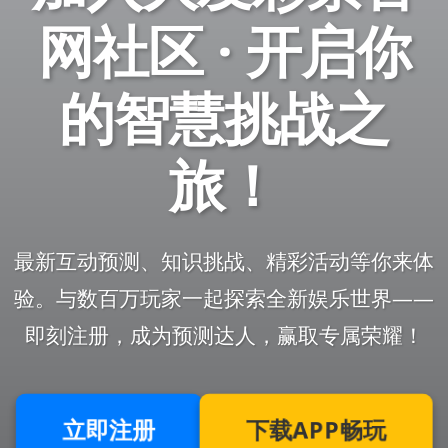
网社区 · 开启你
的智慧挑战之
旅！
最新互动预测、知识挑战、精彩活动等你来体
验。与数百万玩家一起探索全新娱乐世界——
即刻注册，成为预测达人，赢取专属荣耀！
立即注册
下载APP畅玩