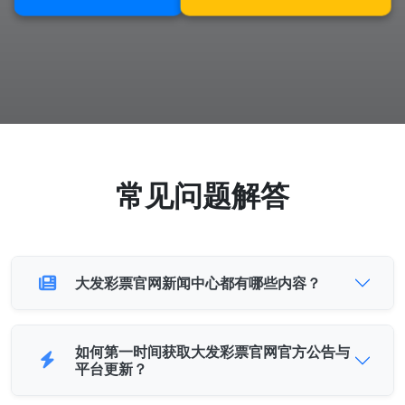
常见问题解答
大发彩票官网新闻中心都有哪些内容？
如何第一时间获取大发彩票官网官方公告与
平台更新？