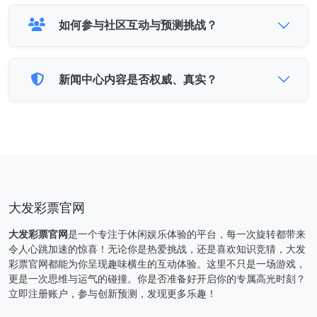
如何参与社区互动与预测挑战？
新闻中心内容是否权威、真实？
大发彩票官网
大发彩票官网
是一个专注于休闲娱乐体验的平台，每一次旋转都带来
令人心跳加速的惊喜！无论你是热爱挑战，还是喜欢知识竞猜，大发
彩票官网都能为你呈现趣味横生的互动体验。这里不只是一场游戏，
更是一次思维与运气的碰撞。你是否准备好开启你的专属高光时刻？
立即注册账户，参与创新预测，发现更多乐趣！