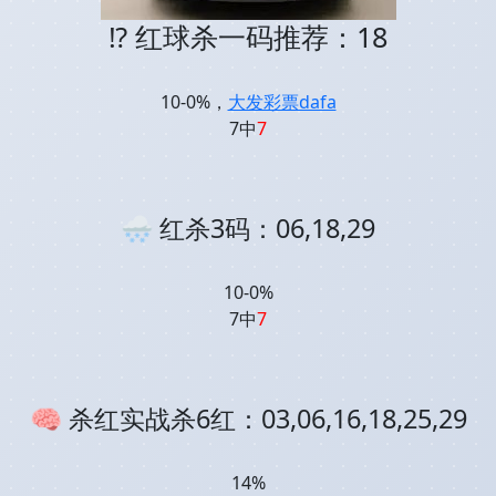
⁉️ 红球杀一码推荐：18
10-0%，
大发彩票dafa
7中
7
🌨️ 红杀3码：06,18,29
10-0%
7中
7
🧠 杀红实战杀6红：03,06,16,18,25,29
14%