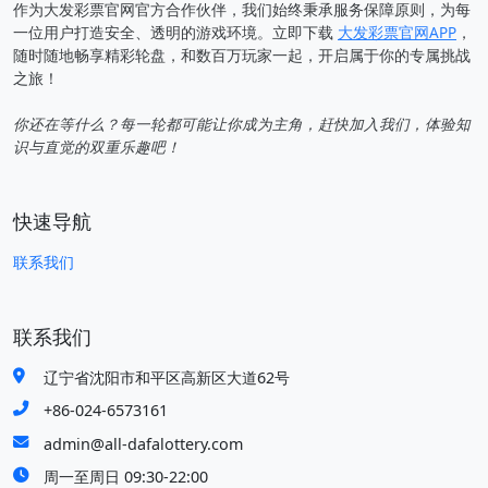
作为大发彩票官网官方合作伙伴，我们始终秉承服务保障原则，为每
一位用户打造安全、透明的游戏环境。立即下载
大发彩票官网APP
，
随时随地畅享精彩轮盘，和数百万玩家一起，开启属于你的专属挑战
之旅！
你还在等什么？每一轮都可能让你成为主角，赶快加入我们，体验知
识与直觉的双重乐趣吧！
快速导航
联系我们
联系我们
辽宁省沈阳市和平区高新区大道62号
+86-024-6573161
admin@all-dafalottery.com
周一至周日 09:30-22:00