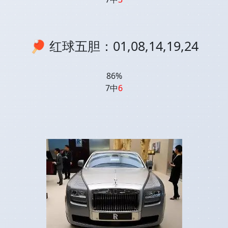
🏓 红球五胆：01,08,14,19,24
86%
7中
6