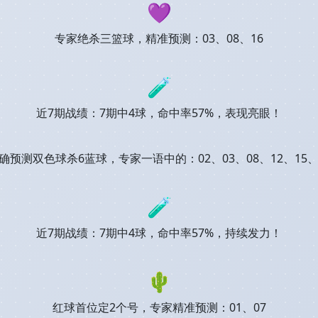
💜
专家绝杀三篮球，精准预测：03、08、16
🧪
近7期战绩：7期中4球，命中率57%，表现亮眼！
确预测双色球杀6蓝球，专家一语中的：02、03、08、12、15、
🧪
近7期战绩：7期中4球，命中率57%，持续发力！
🌵
红球首位定2个号，专家精准预测：01、07