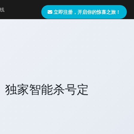
在线
立即注册，开启你的惊喜之旅！
测：独家智能杀号定