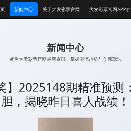
首页
新闻中心
关于大发彩票官网
大发彩票官网APP
新闻中心
聚焦大发彩票官网最新资讯，掌握潮流趋势与创新玩法
】2025148期精准预
胆，揭晓昨日喜人战绩！