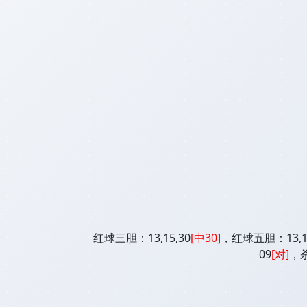
红球三胆：13,15,30
[中30]
，红球五胆：13,15,
09
[对]
，杀