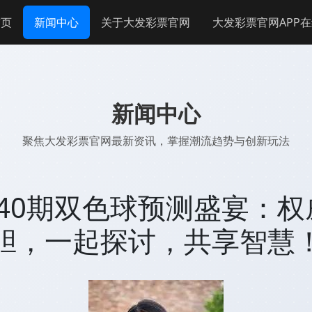
首页
新闻中心
关于大发彩票官网
大发彩票官网APP
新闻中心
聚焦大发彩票官网最新资讯，掌握潮流趋势与创新玩法
25140期双色球预测盛宴：
胆，一起探讨，共享智慧