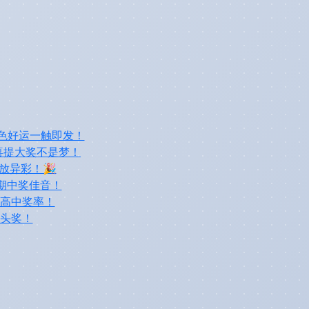
双色好运一触即发！
，喜提大奖不是梦！
放异彩！🎉
上期中奖佳音！
超高中奖率！
夺头奖！