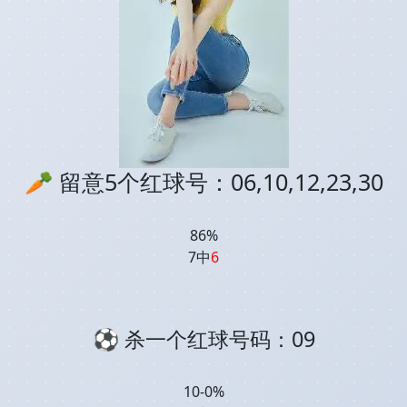
🥕 留意5个红球号：06,10,12,23,30
86%
7中
6
⚽ 杀一个红球号码：09
10-0%