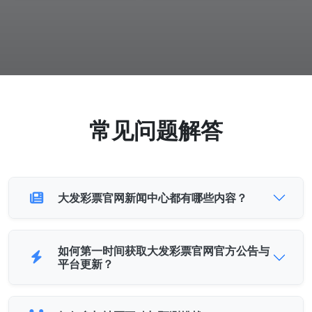
常见问题解答
大发彩票官网新闻中心都有哪些内容？
如何第一时间获取大发彩票官网官方公告与
平台更新？