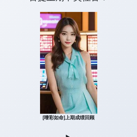
[嗜彩如命]上期成绩回顾