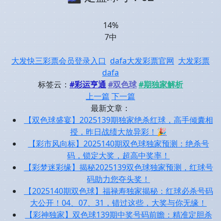
14%
7中
大发快三彩票会员登录入口
dafa大发彩票官网
大发彩票
dafa
标签云：
#彩运亨通
#双色球
#期独家解析
上一篇
下一篇
最新文章：
【双色球盛宴】2025139期独家绝杀红球，高手倾囊相
授，昨日战绩大放异彩！🎉
【彩市风向标】2025140期双色球独家预测：绝杀号
码，锁定大奖，超高中奖率！
【彩梦迷彩缘】揭秘2025139双色球独家预测，红球号
码助力您夺头奖！
【2025140期双色球】福禄寿独家揭秘：红球必杀号码
大公开！04、07、31，错过这些，大奖与你无缘！
【彩神独家】双色球139期中奖号码前瞻：精准定胆杀