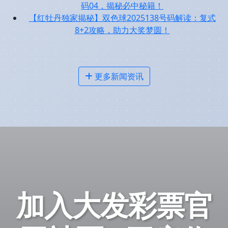
码04，揭秘必中秘籍！
【红牡丹独家揭秘】双色球2025138号码解读：复式
8+2攻略，助力大奖梦圆！
更多新闻资讯
加入大发彩票官