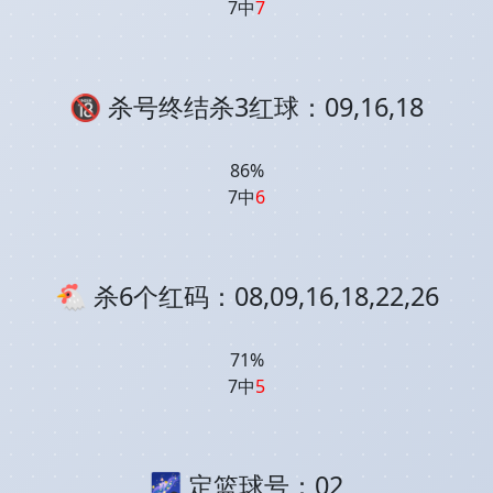
7中
7
🔞 杀号终结杀3红球：09,16,18
86%
7中
6
🐔 杀6个红码：08,09,16,18,22,26
71%
7中
5
🌌 定篮球号：02