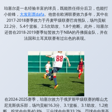
珀塞尔是一名经验丰富的球员，既能胜任得分后卫，也能打
小前锋，
大发彩票dafa
。他曾在欧洲联赛效力多年，其中在
2017-2018赛季效力于丹麦甲级联赛巴肯熊队，场均贡献
22.2分、5.4个篮板、2.5次助攻、1.8个抢断。此外，珀塞尔
还曾在2018-2019赛季短暂效力于NBA的丹佛掘金队，并在
法国和土耳其联赛有过出色的表现。
在2024-2025赛季，珀塞尔效力于俄罗斯甲级联赛的喀山尤
尼克斯俱乐部，场均贡献16.3分、3.1篮板、3.1助攻、1.2抢
断，投篮命中率40.8%，三分球命中率33.2%，罚球命中率高