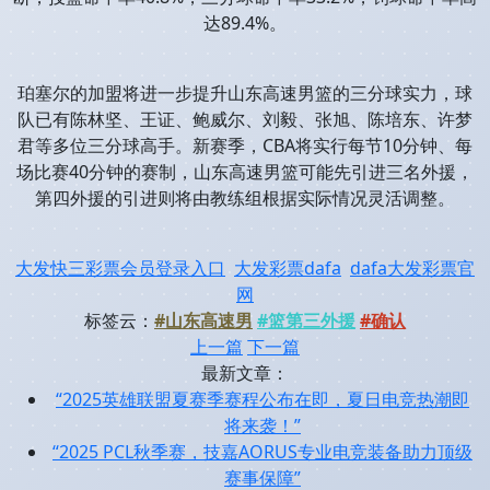
达89.4%。
珀塞尔的加盟将进一步提升山东高速男篮的三分球实力，球
队已有陈林坚、王证、鲍威尔、刘毅、张旭、陈培东、许梦
君等多位三分球高手。新赛季，CBA将实行每节10分钟、每
场比赛40分钟的赛制，山东高速男篮可能先引进三名外援，
第四外援的引进则将由教练组根据实际情况灵活调整。
大发快三彩票会员登录入口
大发彩票dafa
dafa大发彩票官
网
标签云：
#山东高速男
#篮第三外援
#确认
上一篇
下一篇
最新文章：
“2025英雄联盟夏赛季赛程公布在即，夏日电竞热潮即
将来袭！”
“2025 PCL秋季赛，技嘉AORUS专业电竞装备助力顶级
赛事保障”