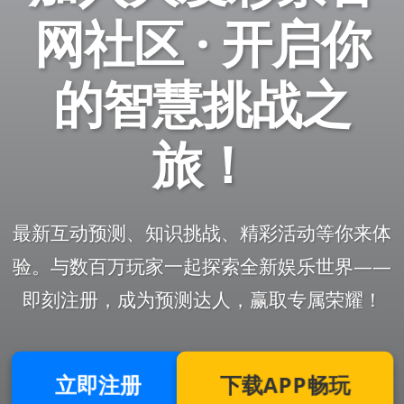
网社区 · 开启你
的智慧挑战之
旅！
最新互动预测、知识挑战、精彩活动等你来体
验。与数百万玩家一起探索全新娱乐世界——
即刻注册，成为预测达人，赢取专属荣耀！
立即注册
下载APP畅玩