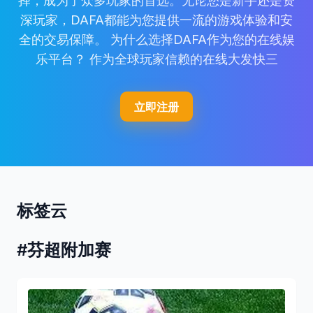
择，成为了众多玩家的首选。无论您是新手还是资
深玩家，DAFA都能为您提供一流的游戏体验和安
全的交易保障。 为什么选择DAFA作为您的在线娱
乐平台？ 作为全球玩家信赖的在线大发快三
立即注册
标签云
#芬超附加赛