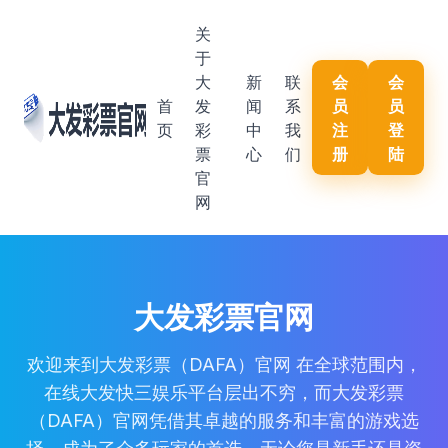
关
于
大
新
联
会
会
首
发
闻
系
员
员
页
彩
中
我
注
登
票
心
们
册
陆
官
网
大发彩票官网
欢迎来到大发彩票（DAFA）官网 在全球范围内，
在线大发快三娱乐平台层出不穷，而大发彩票
（DAFA）官网凭借其卓越的服务和丰富的游戏选