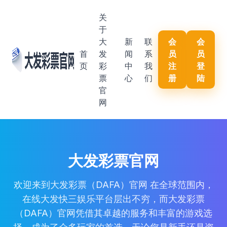
关
于
大
新
联
会
会
首
发
闻
系
员
员
页
彩
中
我
注
登
票
心
们
册
陆
官
网
大发彩票官网
欢迎来到大发彩票（DAFA）官网 在全球范围内，
在线大发快三娱乐平台层出不穷，而大发彩票
（DAFA）官网凭借其卓越的服务和丰富的游戏选