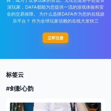
择，成为了众多玩家的首选。无论您是新手还是资
深玩家，DAFA都能为您提供一流的游戏体验和安
全的交易保障。 为什么选择DAFA作为您的在线娱
乐平台？ 作为全球玩家信赖的在线大发快三
立即注册
标签云
#剑影心韵