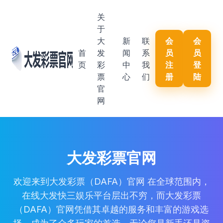
关
于
大
新
联
会
会
首
发
闻
系
员
员
页
彩
中
我
注
登
票
心
们
册
陆
官
网
大发彩票官网
欢迎来到大发彩票（DAFA）官网 在全球范围内，
在线大发快三娱乐平台层出不穷，而大发彩票
（DAFA）官网凭借其卓越的服务和丰富的游戏选