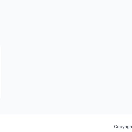
Copyrigh