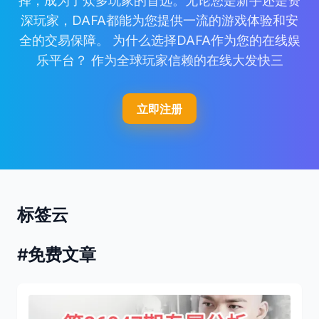
择，成为了众多玩家的首选。无论您是新手还是资
深玩家，DAFA都能为您提供一流的游戏体验和安
全的交易保障。 为什么选择DAFA作为您的在线娱
乐平台？ 作为全球玩家信赖的在线大发快三
立即注册
标签云
#免费文章