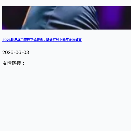
2026世界杯门票已正式开售，球迷可线上购买参与盛事
2026-06-03
友情链接：