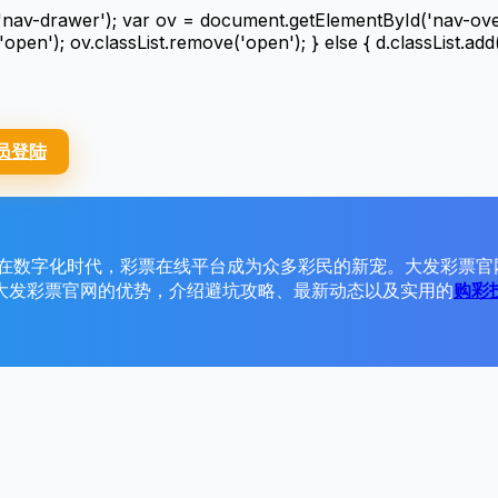
av-drawer'); var ov = document.getElementById('nav-overlay
'open'); ov.classList.remove('open'); } else { d.classList.add(
员登陆
南 在数字化时代，彩票在线平台成为众多彩民的新宠。大发彩票
大发彩票官网的优势，介绍避坑攻略、最新动态以及实用的
购彩