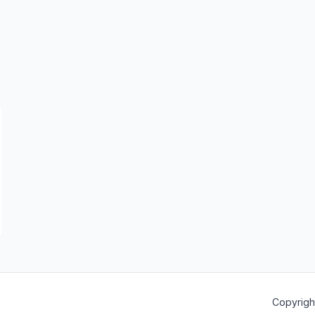
Copyrigh