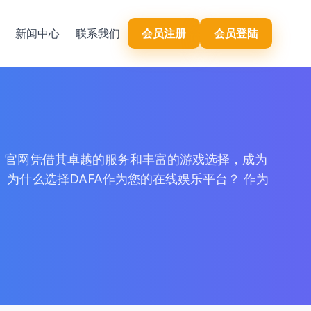
网
新闻中心
联系我们
会员注册
会员登陆
A）官网凭借其卓越的服务和丰富的游戏选择，成为
为什么选择DAFA作为您的在线娱乐平台？ 作为