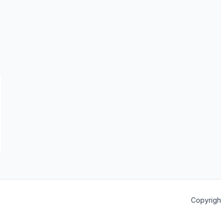
Copyrigh