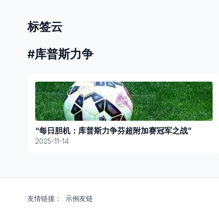
标签云
#库普斯力争
“每日胆机：库普斯力争芬超附加赛冠军之战”
2025-11-14
友情链接：
示例友链