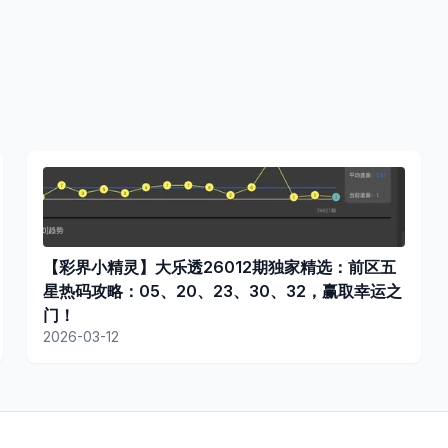
【彩界小精灵】大乐透26012期独家精选：前区五
星热码攻略：05、20、23、30、32，赢取幸运之
门！
2026-03-12