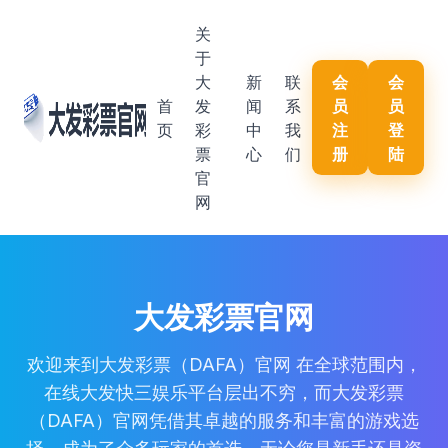
关
于
大
新
联
会
会
首
发
闻
系
员
员
页
彩
中
我
注
登
票
心
们
册
陆
官
网
大发彩票官网
欢迎来到大发彩票（DAFA）官网 在全球范围内，
在线大发快三娱乐平台层出不穷，而大发彩票
（DAFA）官网凭借其卓越的服务和丰富的游戏选