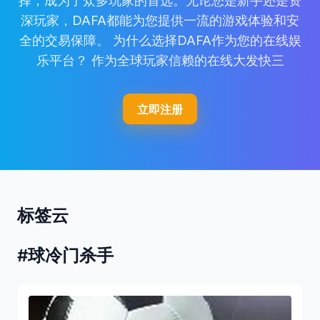
择，成为了众多玩家的首选。无论您是新手还是资
深玩家，DAFA都能为您提供一流的游戏体验和安
全的交易保障。 为什么选择DAFA作为您的在线娱
乐平台？ 作为全球玩家信赖的在线大发快三
立即注册
标签云
#球冷门杀手