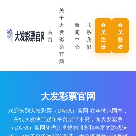
关
于
大
新
联
会
会
首
发
闻
系
员
员
页
彩
中
我
注
登
票
心
们
册
陆
官
网
大发彩票官网
欢迎来到大发彩票（DAFA）官网 在全球范围内，
在线大发快三娱乐平台层出不穷，而大发彩票
（DAFA）官网凭借其卓越的服务和丰富的游戏选