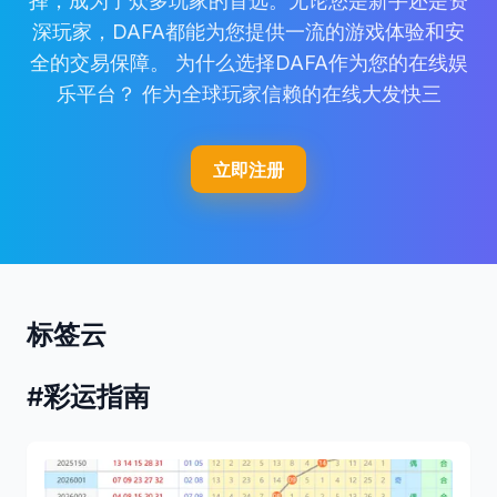
择，成为了众多玩家的首选。无论您是新手还是资
深玩家，DAFA都能为您提供一流的游戏体验和安
全的交易保障。 为什么选择DAFA作为您的在线娱
乐平台？ 作为全球玩家信赖的在线大发快三
立即注册
标签云
#彩运指南