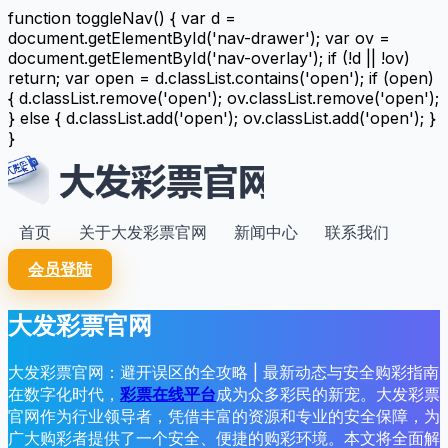
function toggleNav() { var d =
document.getElementById('nav-drawer'); var ov =
document.getElementById('nav-overlay'); if (!d || !ov)
return; var open = d.classList.contains('open'); if (open)
{ d.classList.remove('open'); ov.classList.remove('open');
} else { d.classList.add('open'); ov.classList.add('open'); }
}
首页
关于大发彩票官网
新闻中心
联系我们
会员登陆
大发彩票官网
大发彩票官网：避开误区的全攻略 | 最新动态与安全购彩指南
在数字化时代，
彩票在线平台
成为众多彩民的新宠。大发彩票
官网作为行业领导者，凭借丰富的资源和专业的安全保障，为
广大购彩者提供了一个安全、便捷的购彩环境。本文将全面解