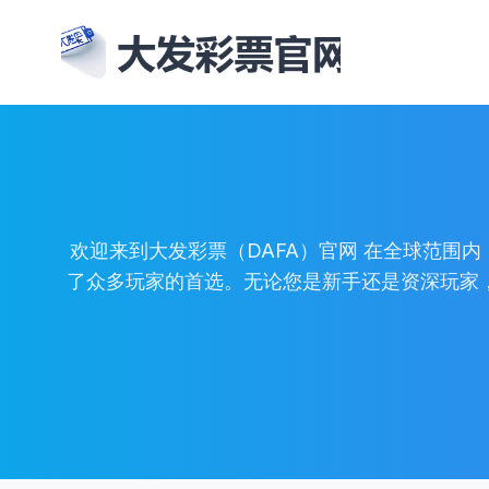
欢迎来到大发彩票（DAFA）官网 在全球范围
了众多玩家的首选。无论您是新手还是资深玩家，