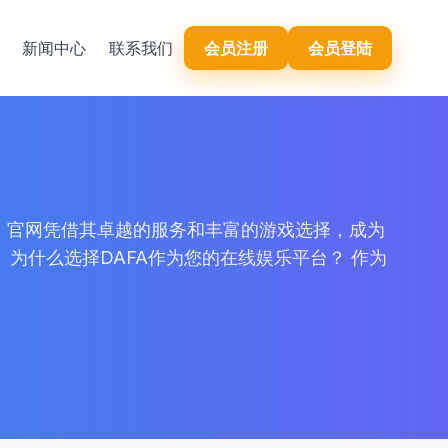
网
新闻中心
联系我们
会员注册
会员登陆
A）官网凭借其卓越的服务和丰富的游戏选择，成为
为什么选择DAFA作为您的在线娱乐平台？ 作为