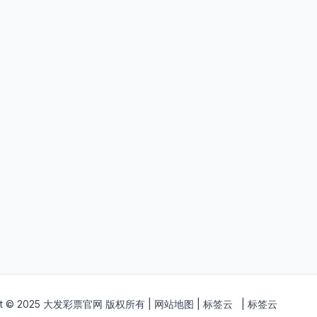
t © 2025
大发彩票官网
版权所有 |
网站地图
|
标签云
|
标签云