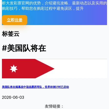
析大发彩票官网的优势，介绍避坑攻略、最新动态以及实用的
购彩技巧，帮助您在购彩过程中避免误区，提升
立即注册
标签云
#美国队将在
美国队将在揭幕战中迎战墨西哥队，世界杯倒计时已启动
2026-06-03
友情链接：