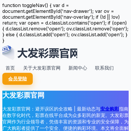
function toggleNav() { var d =
document.getElementById('nav-drawer'); var ov =
document.getElementById('nav-overlay'); if (!d || !ov)
return; var open = d.classList.contains('open'); if (open)
{ d.classList.remove('open'); ov.classList.remove('open');
} else { d.classList.add('open'); ov.classList.add('open'); }
}
首页
关于大发彩票官网
新闻中心
联系我们
会员登陆
大发彩票官网
大发彩票官网：避开误区的全攻略 | 最新动态与
安全购彩
指南
在数字化时代，彩票在线平台成为众多彩民的新宠。大发彩票
官网作为行业领导者，凭借丰富的资源和专业的安全保障，为
广大购彩者提供了一个安全、便捷的购彩环境。本文将全面解