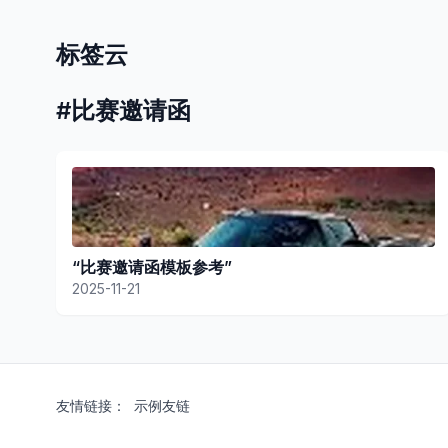
标签云
#比赛邀请函
“比赛邀请函模板参考”
2025-11-21
友情链接：
示例友链