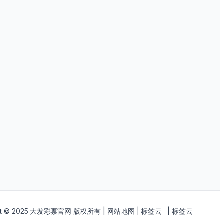
t © 2025
大发彩票官网
版权所有 |
网站地图
|
标签云
|
标签云