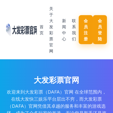
关
于
大
新
联
会
会
首
发
闻
系
员
员
页
彩
中
我
注
登
票
心
们
册
陆
官
网
大发彩票官网
欢迎来到大发彩票（DAFA）官网 在全球范围内，
在线大发快三娱乐平台层出不穷，而大发彩票
（DAFA）官网凭借其卓越的服务和丰富的游戏选