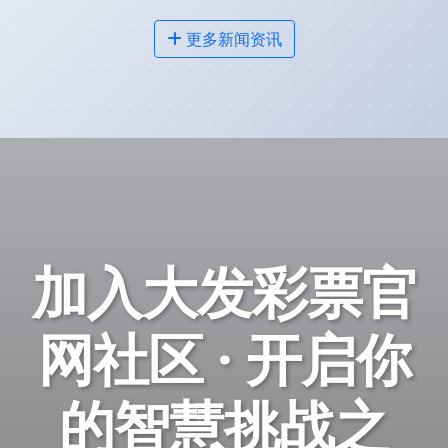
更多新闻资讯
加入大发彩票官
网社区 · 开启你
的智慧挑战之