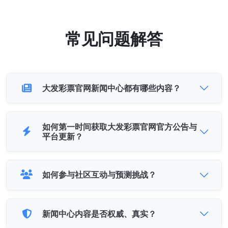
常见问题解答
大发彩票官网新闻中心都有哪些内容？
如何第一时间获取大发彩票官网官方公告与
平台更新？
如何参与社区互动与预测挑战？
新闻中心内容是否权威、真实？