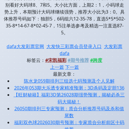
别看好大码球8、7和5。大小比方面，上期2：1，小码球走
势上升，本期预计大码球继续强势，推荐大小比为3：0。具
体推荐号码如下：独胆5，6码组六12-35-78，直选5*5*502-
35-8*14-67-8*02-45-7，15注单选参考及精选一注直选87-
5。
dafa大发彩票官网
大发快三彩票会员登录入口
大发彩票
dafa
标签云：
#宋凯福彩
#期号推荐
#跨度
上一篇
下一篇
最新文章：
陈水龙059期排列三组选七码预测及个人见解
2026年053期大乐透专家精准预测：3D杀码及定胆136
【旺财秘籍】福彩3D第26028期强势预测，揭秘必杀三
码大揭秘！
26050期排列三专家预测：质合分析推荐号码及杀和值
尾数
福彩双色球2026030期号预测：专家质合分析前区十码