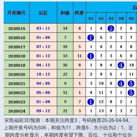
宋凯福彩3D预测：本期关注跨度3，号码推荐20-26-04-04。
上期开奖号码为506，和值为11，跨度6，大小比为2：1。近
期跨度分析显示，本期跨度有望下降。百位、十位和个位分