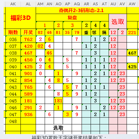
福彩3D罗歌王字谜开奖结果如下：