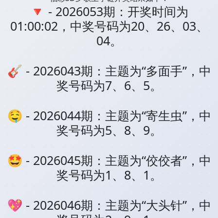
🔻 - 2026053期：开奖时间为
01:00:02，中奖号码为20、26、03、
04。
🎸 - 2026043期：主题为“多面手”，中
奖号码为7、6、5。
🤤 - 2026044期：主题为“寄生虫”，中
奖号码为5、8、9。
🤩 - 2026045期：主题为“佼佼者”，中
奖号码为1、8、1。
💖 - 2026046期：主题为“大头针”，中