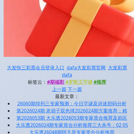
大发快三彩票会员登录入口
dafa大发彩票官网
大发彩票
dafa
标签云：
#期福彩
#罗歌王字谜
#推荐
上一篇
下一篇
最新文章：
26060期排列三专家预测：今日字谜及诗迷胆码分析
第2026024期 老胡子双色球2026024期方案推荐：精
第2026053期 大乐透2026053期专家质合推荐及前区
大乐透2026024期专家质合分析推荐三大杀号：02 05
大乐透26048期阿凡哥专家质合分析推荐