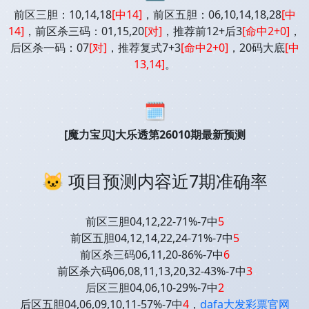
前区三胆：10,14,18
[中14]
，前区五胆：06,10,14,18,28
[中
14]
，前区杀三码：01,15,20
[对]
，推荐前12+后3
[命中2+0]
，
后区杀一码：07
[对]
，推荐复式7+3
[命中2+0]
，20码大底
[中
13,14]
。
🗓️
[魔力宝贝]大乐透第26010期最新预测
🐱 项目预测内容近7期准确率
前区三胆04,12,22-71%-7中
5
前区五胆04,12,14,22,24-71%-7中
5
前区杀三码06,11,20-86%-7中
6
前区杀六码06,08,11,13,20,32-43%-7中
3
后区三胆04,06,10-29%-7中
2
后区五胆04,06,09,10,11-57%-7中
4
，
dafa大发彩票官网