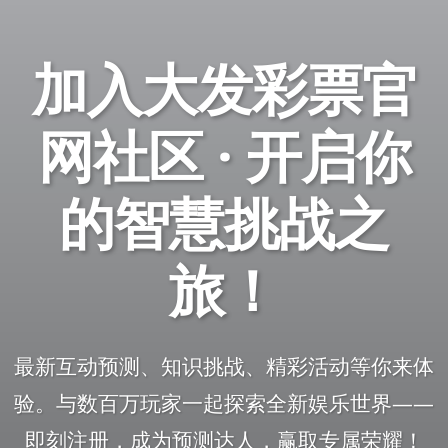
加入大发彩票官
网社区 · 开启你
的智慧挑战之
旅！
最新互动预测、知识挑战、精彩活动等你来体
验。与数百万玩家一起探索全新娱乐世界——
即刻注册，成为预测达人，赢取专属荣耀！