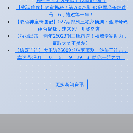
独中三元组选秘籍！12358必看！
【彩运连连】独家揭秘！第26025期3D彩票必杀精选
号：6，错过等一年！
【双色神童奇遇记】027期排列三独家预测：金牌号码
组合揭晓，速来见证开奖奇迹！
【独胆出击，狗年26023期三胆精选！权威专家助力，
赢取大奖不是梦】
【惊喜连连】大乐透26009期独家预测：绝杀三连击，
幸运号码01、10、15、19、29、31助你一臂之力！
更多新闻资讯