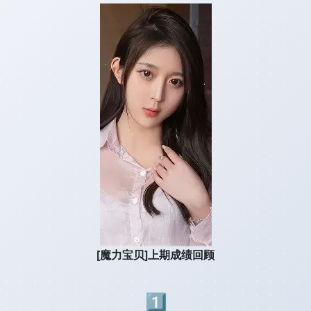
[魔力宝贝]上期成绩回顾
1️⃣