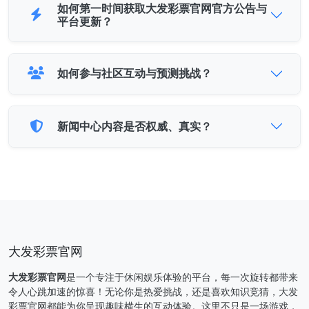
如何第一时间获取大发彩票官网官方公告与
平台更新？
如何参与社区互动与预测挑战？
新闻中心内容是否权威、真实？
大发彩票官网
大发彩票官网
是一个专注于休闲娱乐体验的平台，每一次旋转都带来
令人心跳加速的惊喜！无论你是热爱挑战，还是喜欢知识竞猜，大发
彩票官网都能为你呈现趣味横生的互动体验。这里不只是一场游戏，