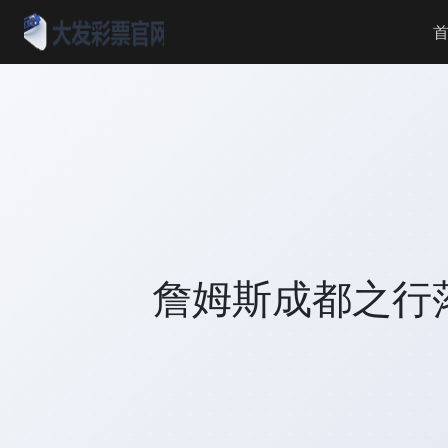
詹姆斯成都之行