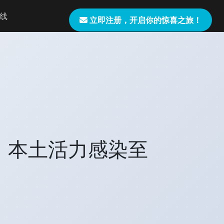
在线
立即注册，开启你的惊喜之旅！
，本土活力感染至