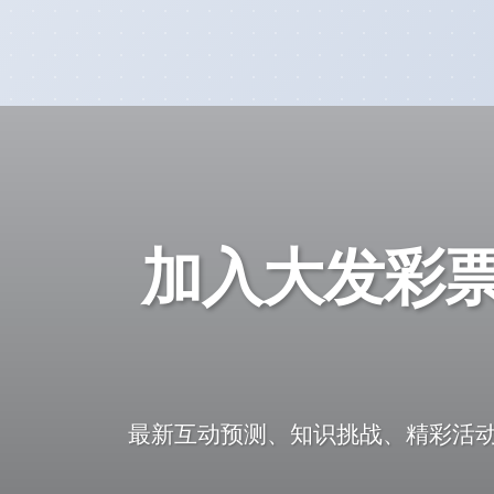
加入大发彩票
最新互动预测、知识挑战、精彩活