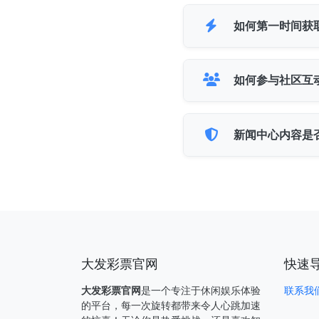
如何第一时间获
如何参与社区互
新闻中心内容是
大发彩票官网
快速
大发彩票官网
是一个专注于休闲娱乐体验
联系我
的平台，每一次旋转都带来令人心跳加速