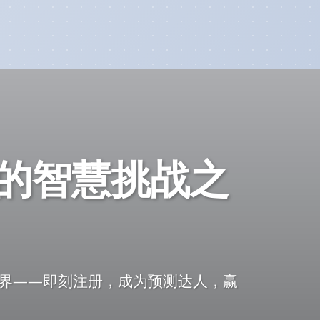
你的智慧挑战之
界——即刻注册，成为预测达人，赢