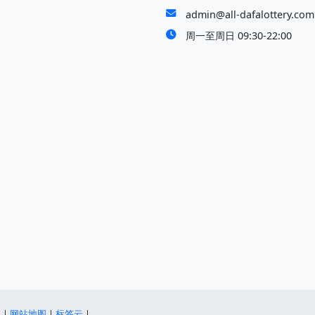
admin@all-dafalottery.com
周一至周日 09:30-22:00
 |
网站地图
|
标签云
|