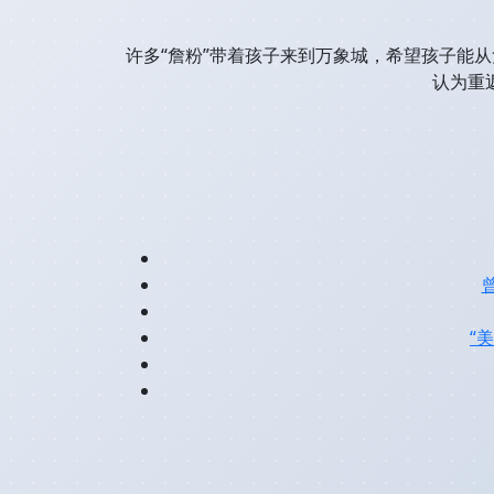
许多“詹粉”带着孩子来到万象城，希望孩子能
认为重
“